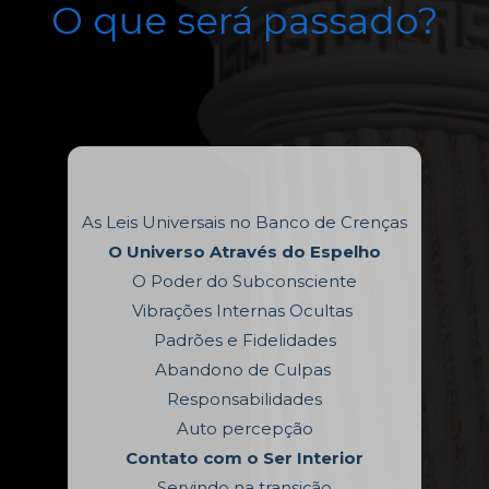
O que será passado?
As Leis Universais no Banco de Crenças
O Universo Através do Espelho
O Poder do Subconsciente
Vibrações Internas Ocultas 
Padrões e Fidelidades
Abandono de Culpas 
Responsabilidades
Auto percepção
Contato com o Ser Interior
Servindo na transição