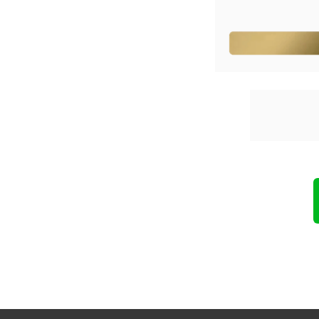
C
CONG
Clique no 