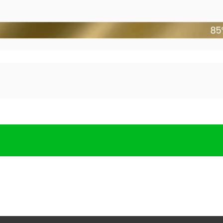
ADASTRO PARA O 1º
RESSO DA ONISCI
botão abaixo e entre em nosso grupo exclusivo para ter
materiais extras, avisos e link das aulas.
ENTRAR NO GRUPO