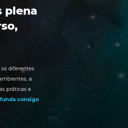
 plena 
o, 
 
os diferentes 
ambientes, a 
s práticas e 
funda consigo 