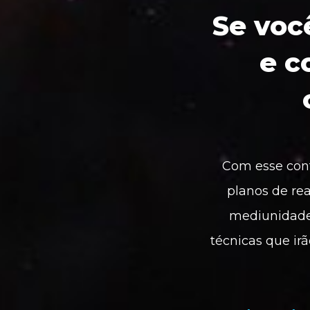
Se voc
e c
Com esse conte
planos de rea
mediunidade, 
técnicas que irã