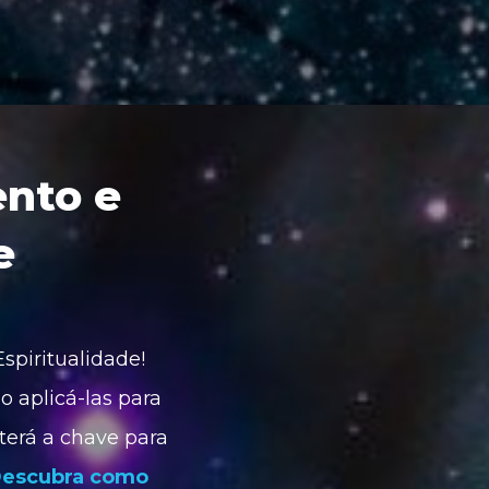
nto e 
e
piritualidade! 
Aprenda sobre as leis universais que regem a vida e descubra como aplicá-las para 
 terá a chave para 
escubra como 